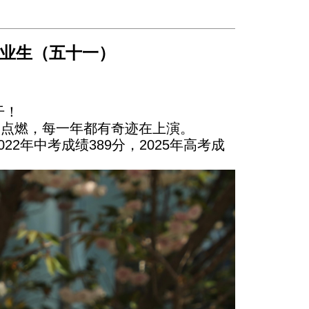
毕业生（五十一）
干！
被点燃，每一年都有奇迹在上演。
2年中考成绩389分，2025年高考成