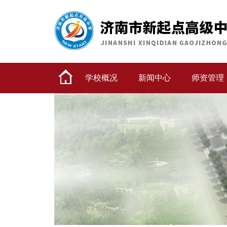
学校概况
新闻中心
师资管理